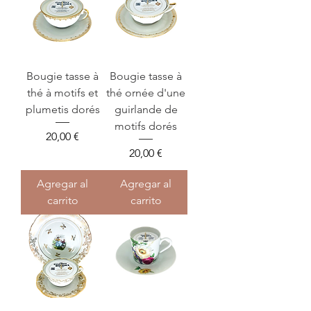
Bougie tasse à
Bougie tasse à
thé à motifs et
thé ornée d'une
plumetis dorés
guirlande de
motifs dorés
Precio
20,00 €
Precio
20,00 €
Agregar al
Agregar al
carrito
carrito