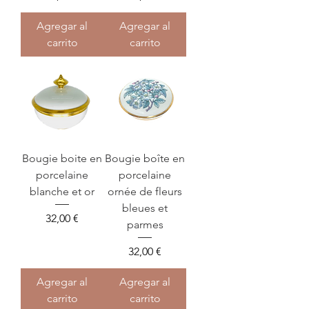
Agregar al
Agregar al
carrito
carrito
Bougie boite en
Bougie boîte en
porcelaine
porcelaine
blanche et or
ornée de fleurs
bleues et
Precio
32,00 €
parmes
Precio
32,00 €
Agregar al
Agregar al
carrito
carrito