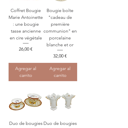
Coffret Bougie
Bougie boîte
Marie Antoinette
"cadeau de
: une bougie
première
tasse ancienne
communion" en
en cire végétale
porcelaine
blanche et or
Precio
26,00 €
Precio
32,00 €
Agregar al
Agregar al
carrito
carrito
Duo de bougies
Duo de bougies