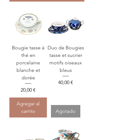
Bougie tasse à
Duo de Bougies
thé en
tasse et sucrier
porcelaine
motifs oiseaux
blanche et
bleus
dorée
Precio
40,00 €
Precio
20,00 €
Agregar al
carrito
Agotado