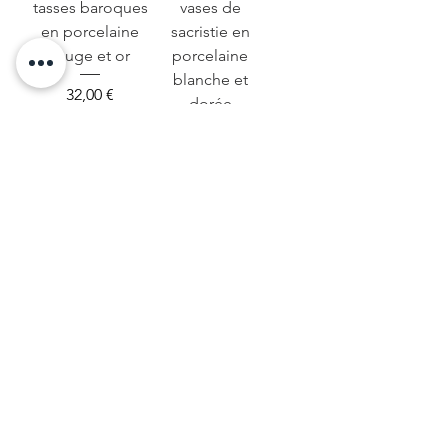
tasses baroques
vases de
en porcelaine
sacristie en
rouge et or
porcelaine
blanche et
Precio
32,00 €
dorée
Precio
100,00 €
Agotado
Agotado
Bougie tasse
Kit à Bougies
bleue et dorée
pour faire deux
avec assiette à
bougies dans
dessert
deux tasses en