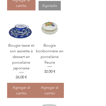
carrito
Agotado
Bougie tasse et
Bougie
son assiette à
bonbonnière en
dessert en
porcelaine
porcelaine
fleurie
japonaise
Precio
32,00 €
Precio
26,00 €
Agregar al
Agregar al
carrito
carrito