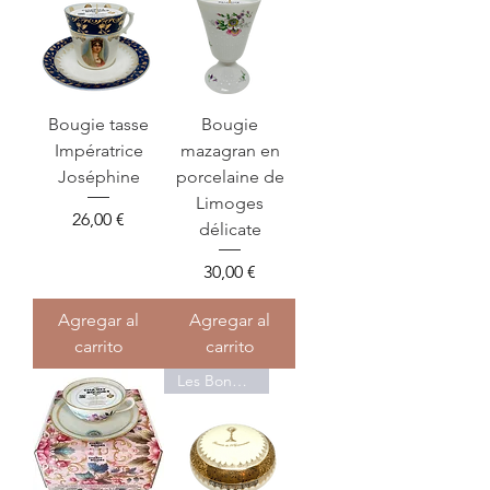
Bougie tasse
Bougie
Impératrice
mazagran en
Joséphine
porcelaine de
Limoges
Precio
26,00 €
délicate
Precio
30,00 €
Agregar al
Agregar al
carrito
carrito
Les Bondieuseries