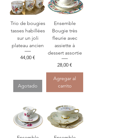
Trio de bougies
Ensemble
tasses habillées
Bougie très
sur un joli
fleurie avec
plateau ancien
assiette à
dessert assortie
Precio
44,00 €
Precio
28,00 €
Agregar al
Agotado
carrito
Ensemble
Ensemble