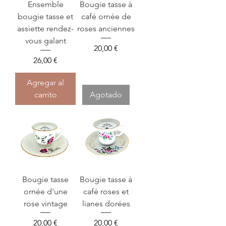
Ensemble
Bougie tasse à
bougie tasse et
café ornée de
assiette rendez-
roses anciennes
vous galant
Precio
20,00 €
Precio
26,00 €
Agregar al
carrito
Agotado
Bougie tasse
Bougie tasse à
ornée d'une
café roses et
rose vintage
lianes dorées
Precio
Precio
20,00 €
20,00 €