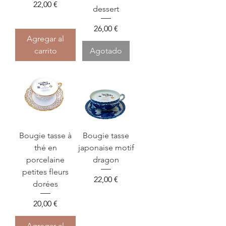
Precio
22,00 €
dessert
Precio
26,00 €
Agregar al
carrito
Agotado
Bougie tasse à
Bougie tasse
thé en
japonaise motif
porcelaine
dragon
petites fleurs
Precio
22,00 €
dorées
Precio
20,00 €
Agregar al