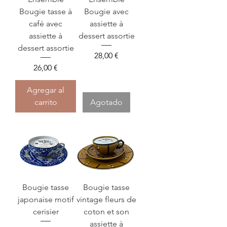
Bougie tasse à
Bougie avec
café avec
assiette à
assiette à
dessert assortie
dessert assortie
Precio
28,00 €
Precio
26,00 €
Agregar al
carrito
Agotado
Bougie tasse
Bougie tasse
japonaise motif
vintage fleurs de
cerisier
coton et son
assiette à