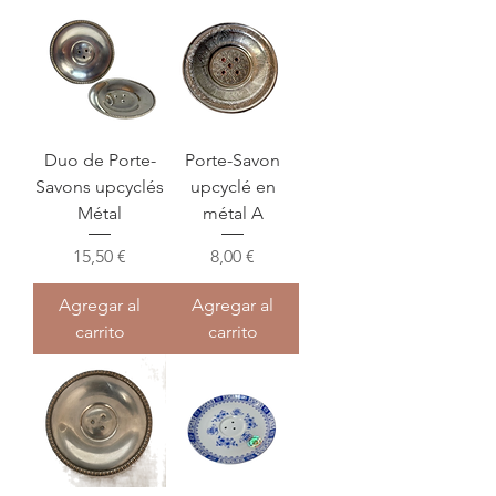
Duo de Porte-
Porte-Savon
Savons upcyclés
upcyclé en
Métal
métal A
Precio
Precio
15,50 €
8,00 €
Agregar al
Agregar al
carrito
carrito