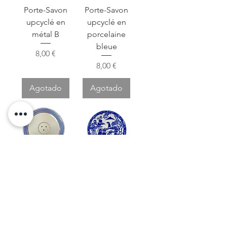
Porte-Savon
Porte-Savon
upcyclé en
upcyclé en
métal B
porcelaine
bleue
Precio
8,00 €
Precio
8,00 €
Agotado
Agotado
Porte-Savon
Porte-Savon
upcyclé en
upcyclé en
porcelaine bleu
porcelaine
motifs japonais
Precio
8,00 €