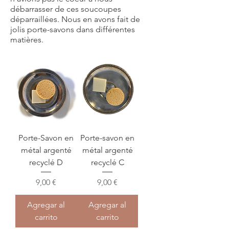
débarrasser de ces soucoupes
déparraillées. Nous en avons fait de
jolis porte-savons dans différentes
matières.
Porte-Savon en
Porte-savon en
métal argenté
métal argenté
recyclé D
recyclé C
Precio
Precio
9,00 €
9,00 €
Agregar al
Agregar al
carrito
carrito