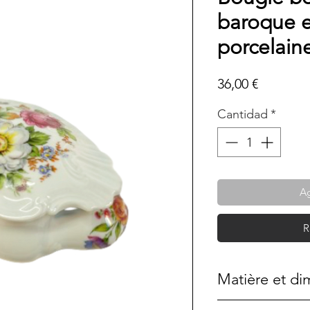
baroque e
porcelain
Precio
36,00 €
Cantidad
*
Ag
R
Matière et di
Porcelaine de L