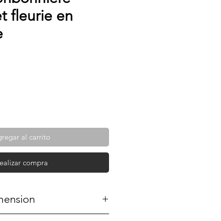
t fleurie en
e
regar al carrito
ealizar compra
mension
imoges