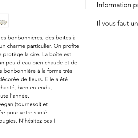
Information p
Longeur : 16cm
Largeur : 9,5
Cette bougie a é
Il vous faut 
Hauteur : 6cm
une pièce unique.
collection d'obje
Si vous désirez 
es bonbonnières, des boites à
shops.La cire est
commande dans l
n charme particulier. On profite
colza, élevé sans
pochettes en tiss
e protège la cire. La boîte est
de brûler sans f
voir sur cette p
 un peu d'eau bien chaude et de
Elle est parfaite
e bonbonnière à la forme très
à l'intérieur. Ell
écorée de fleurs. Elle a été
comme cela vous
harité, bien entendu,
beaucoup plus l
oute l'année.
A la fin, vous po
vegan (tournesol) et
contenant très fa
ée pour votre santé.
nettoie très fac
ugies. N'hésitez pas !
doivent JAMAIS r
pas laisser à po