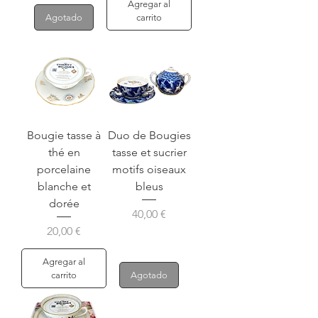
Agregar al
Agotado
carrito
Bougie tasse à
Duo de Bougies
thé en
tasse et sucrier
porcelaine
motifs oiseaux
blanche et
bleus
dorée
Precio
40,00 €
Precio
20,00 €
Agregar al
carrito
Agotado