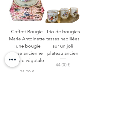
Coffret Bougie
Trio de bougies
Marie Antoinette
tasses habillées
: une bougie
sur un joli
tasse ancienne
plateau ancien
en cire végétale
Precio
44,00 €
Precio
26,00 €
Agregar al
carrito
Agotado