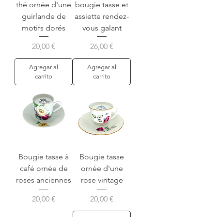
thé ornée d'une
bougie tasse et
guirlande de
assiette rendez-
motifs dorés
vous galant
Precio
Precio
20,00 €
26,00 €
Agregar al
Agregar al
carrito
carrito
Bougie tasse à
Bougie tasse
café ornée de
ornée d'une
roses anciennes
rose vintage
Precio
Precio
20,00 €
20,00 €