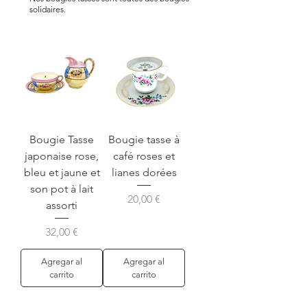
solidaires.
Bougie Tasse
Bougie tasse à
japonaise rose,
café roses et
bleu et jaune et
lianes dorées
son pot à lait
Precio
20,00 €
assorti
Precio
32,00 €
Agregar al
Agregar al
carrito
carrito