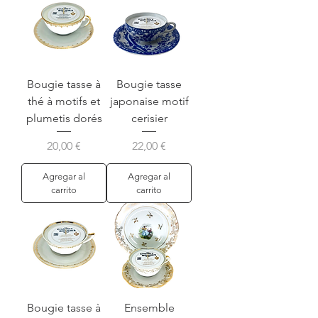
Bougie tasse à
Bougie tasse
thé à motifs et
japonaise motif
plumetis dorés
cerisier
Precio
Precio
20,00 €
22,00 €
Agregar al
Agregar al
carrito
carrito
Bougie tasse à
Ensemble