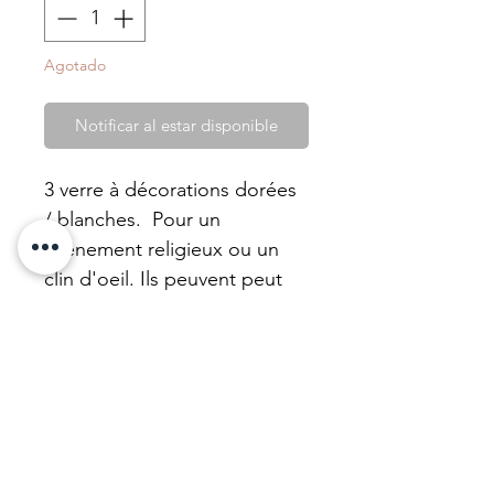
Agotado
Notificar al estar disponible
3 verre à décorations dorées
/ blanches. Pour un
évènement religieux ou un
clin d'oeil. Ils peuvent peut
être transformés en bougie
avec notre cire de tournesol
non parfumée.
Ces objets catho rétro, ou
bondieuseries, viennent de
nos achats en vente de
charité comme c'est toujours