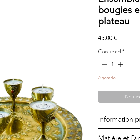
bougies en
plateau
Precio
45,00 €
Cantidad
*
Agotado
Notific
Information p
Cette bougie a é
Matière et D