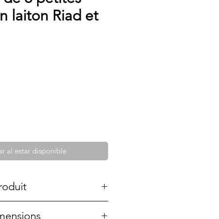
 laiton Riad et
ar al estar disponible
roduit
té créée à la main. C'est
imensions