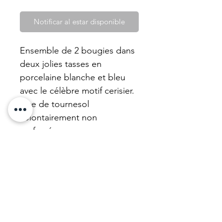
Notificar al estar disponible
Ensemble de 2 bougies dans
deux jolies tasses en
porcelaine blanche et bleu
avec le célèbre motif cerisier.
Cire de tournesol
volontairement non
parfumée.
Nos tasses sont des achats
caritatifs qui financent de
l'entraide.
Nous mettons à neuf nos
bougies. N'hésitez pas !