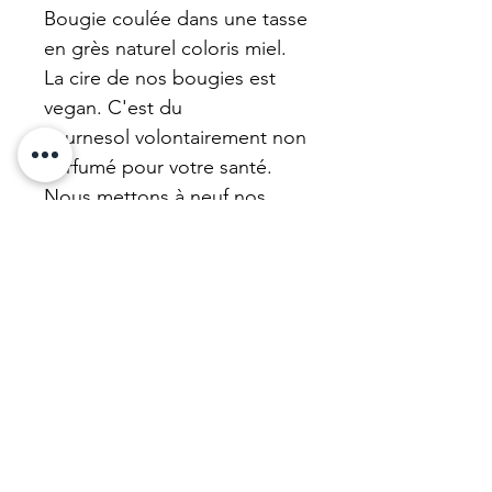
Bougie coulée dans une tasse
en grès naturel coloris miel.
La cire de nos bougies est
vegan. C'est du
Tournesol volontairement non
parfumé pour votre santé.
Nous mettons à neuf nos
bougies avec une belle cire
végétale non parfumée non
colorée, parfaitement saine.
N'hésitez pas !
Matière et dimension
Grès
Information produit
5,5x6cm