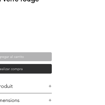
regar al carrito
ealizar compra
roduit
té créée à la main. C'est
imensions
 Elle fait partie de ma