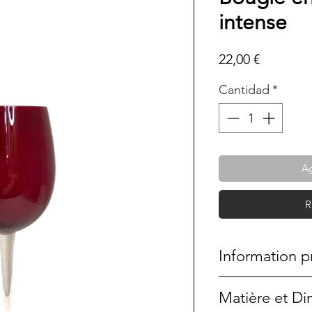
intense
Precio
22,00 €
Cantidad
*
Ag
R
Information p
Cette bougie a é
Matière et D
une pièce unique.