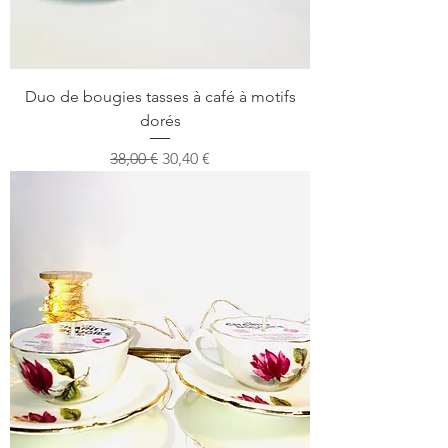
Duo de bougies tasses à café à motifs
dorés
Precio
Precio de oferta
38,00 €
30,40 €