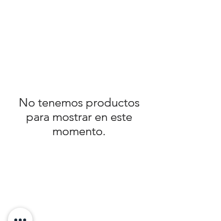
No tenemos productos
No tenemos productos
para mostrar en este
para mostrar en este
momento.
momento.