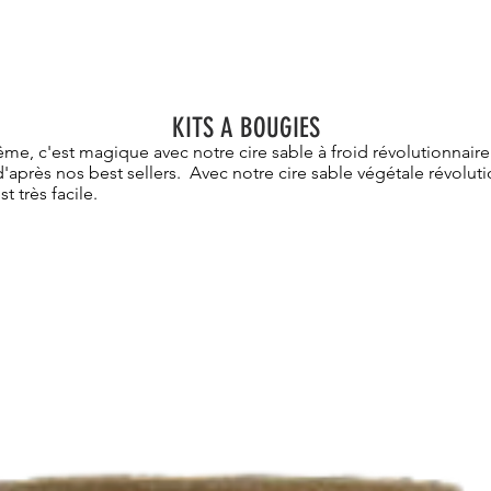
Vista rápida
Bougie tasse à café roses et lianes dorées
Precio
20,00 €
KITS A BOUGIES
ême, c'est magique avec notre cire sable à froid révolutionnaire
'après nos best sellers.
Avec notre cire sable végétale révolutio
t très facile.